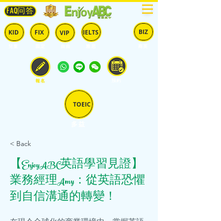
FAQ问答
BIZ
IELTS
KID
FIX
VIP
兒童
固定
​自由
雅思
商英
預約
報名
TOEIC
多益
< Back
【EnjoyABC英語學習見證】
業務經理Amy：從英語恐懼
到自信溝通的轉變！