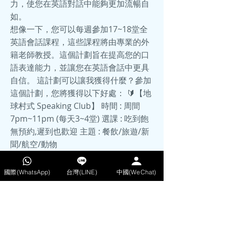
力，使您在英語對話中能夠更加流暢自
如。
想像一下，您可以每週參加17~18堂全
英語會話課程，這些課程將由專業的外
籍老師教授。這個計劃旨在提高您的口
語表達能力，並讓您在英語會話中更具
自信。 這計劃可以讓我獲得什麼？參加
這個計劃，您將獲得以下好處： 🔰【地
球村式 Speaking Club】 時間 : 周間
7pm~11pm (每天3~4堂) 選課 : 吃到飽
無預約,遲到也歡迎 主題 : 餐飲/旅遊/新
聞/航空/動物
電影/傳統/文化/聊天/溝通
國際(WhatsApp)
台灣(LINE)
中國(WeChat)
話題/科技 (17~18堂/周 ) 內容 : 5分熱身
+ 5分影片 + 50分會話 教材 : 線上影片
+中英字幕 老師 : 歐美母語 ( 英美澳加非