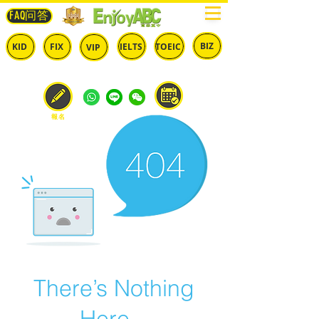
FAQ问答
BIZ
IELTS
TOEIC
KID
FIX
VIP
兒童
固定
​自由
雅思
多益
商英
預約
報名
There’s Nothing
Here...