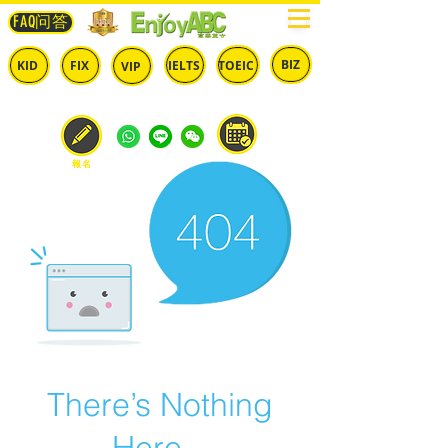
FAQ问答
BIZ
IELTS
TOEIC
KID
FIX
VIP
兒童
固定
​自由
雅思
多益
商英
預約
報名
There’s Nothing
Here...