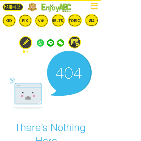
FAQ问答
BIZ
IELTS
TOEIC
KID
FIX
VIP
兒童
固定
​自由
雅思
多益
商英
預約
報名
There’s Nothing
Here...