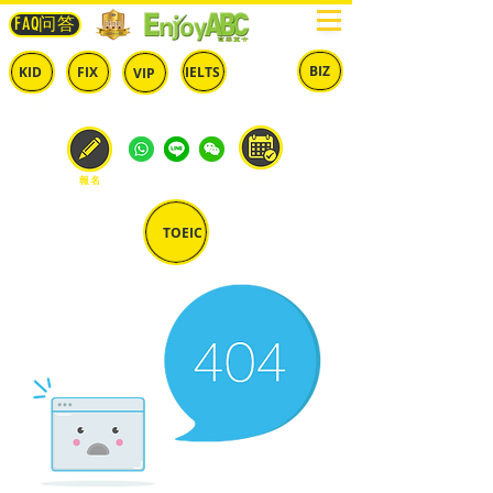
FAQ问答
BIZ
IELTS
KID
FIX
VIP
兒童
固定
​自由
雅思
商英
預約
報名
TOEIC
多益