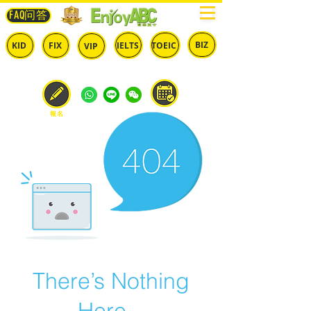
FAQ问答
BIZ
IELTS
TOEIC
KID
FIX
VIP
兒童
固定
​自由
雅思
多益
商英
預約
報名
There’s Nothing
Here...