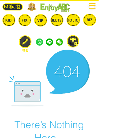
FAQ问答
BIZ
IELTS
TOEIC
KID
FIX
VIP
兒童
固定
​自由
雅思
多益
商英
預約
報名
There’s Nothing
Here...