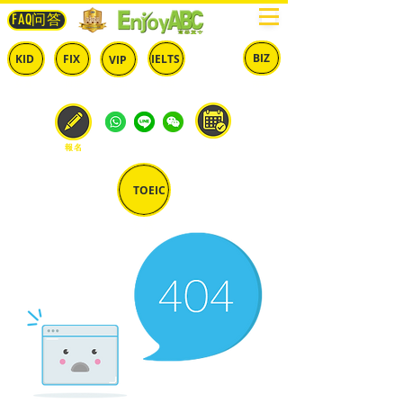
FAQ问答
BIZ
IELTS
KID
FIX
VIP
兒童
固定
​自由
雅思
商英
預約
報名
TOEIC
多益