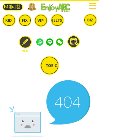
FAQ问答
BIZ
IELTS
KID
FIX
VIP
兒童
固定
​自由
雅思
商英
預約
報名
TOEIC
多益