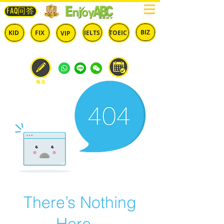
FAQ问答
BIZ
IELTS
TOEIC
KID
FIX
VIP
兒童
固定
​自由
雅思
多益
商英
預約
報名
There’s Nothing
Here...