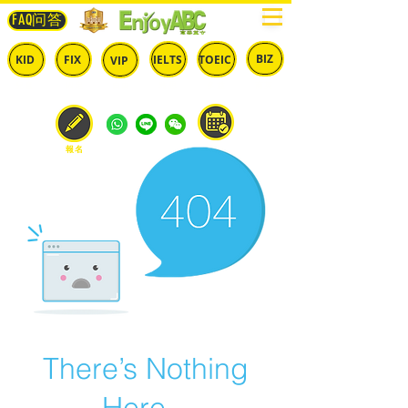
FAQ问答
BIZ
IELTS
TOEIC
KID
FIX
VIP
兒童
固定
​自由
雅思
多益
商英
預約
報名
There’s Nothing
Here...