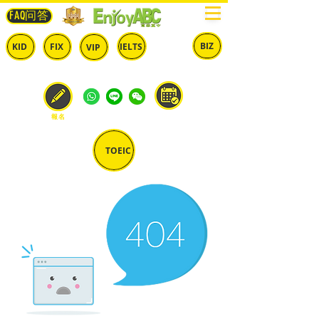
FAQ问答
BIZ
IELTS
KID
FIX
VIP
兒童
固定
​自由
雅思
商英
預約
報名
TOEIC
多益