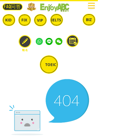
FAQ问答
BIZ
IELTS
KID
FIX
VIP
兒童
固定
​自由
雅思
商英
預約
報名
TOEIC
多益