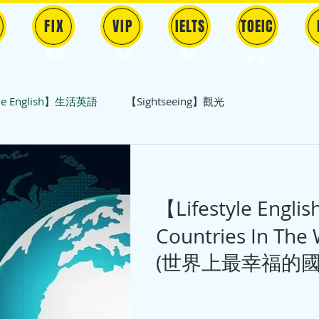
FIX
VIP
IELTS
TOEIC
固定
​自由
雅思
多益
yle English】生活英語
【Sightseeing】觀光
旅遊英語
【Movie English】電影英語
【Lifestyle Engli
 English】科技英語
【Nature English】自然英語
Countries In The 
(世界上最幸福的國
tions English】傳統英語