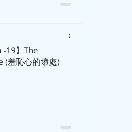
sh -19】The
ame (羞恥心的壞處)