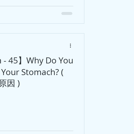
sh - 45】Why Do You
n Your Stomach? (
因 )