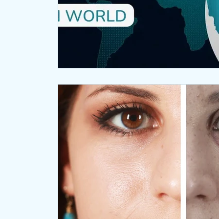
*【Business Communication】商業溝通
【T
【Cafe Talk】英語聊天室
【Mixed Topics】
【IELTS - Speaking-B】
【IELTS - Writing & 
【Aviation English】航空英語
【Music Eng
【Sport English】體育英語
【Bilingual N
【Seasonal Greeting】節慶英語
*【Busines