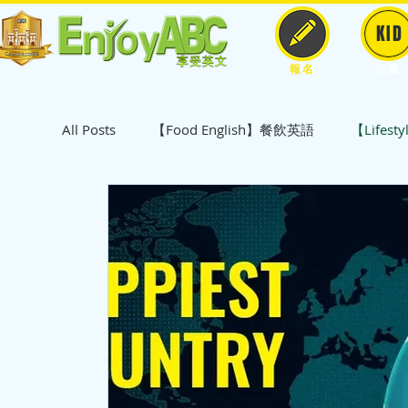
KID
報名
兒童
All Posts
【Food English】餐飲英語
【Lifest
【Art & Design】藝術
【Travel English】
【Culture English】文化英語
【Technology
【Pets & Animals English】動物英語
【Tradi