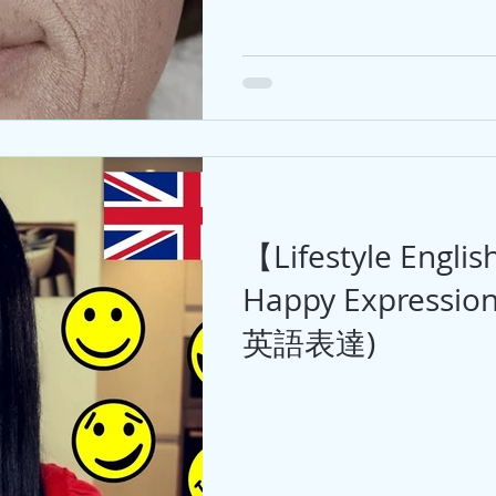
【Lifestyle Englis
Happy Expressio
英語表達)