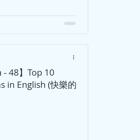
h - 48】Top 10
ns in English (快樂的