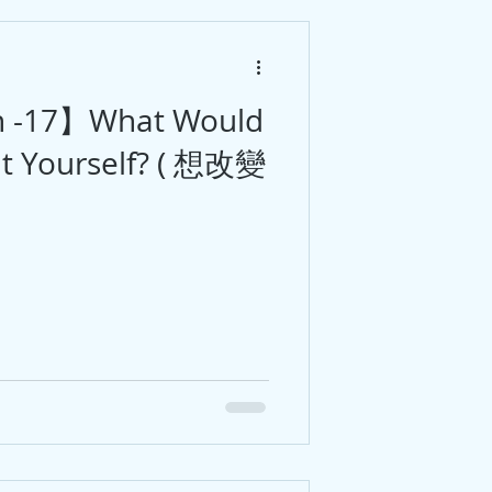
sh -17】What Would
t Yourself? ( 想改變