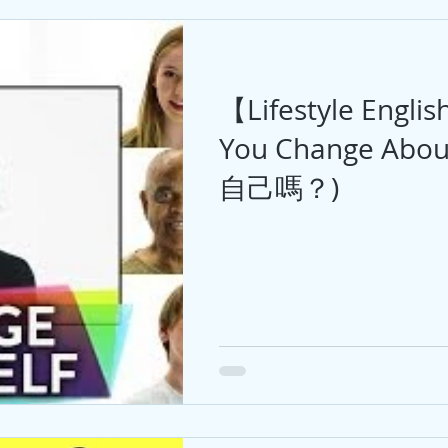
【Lifestyle Engli
You Change Abou
自己嗎？)