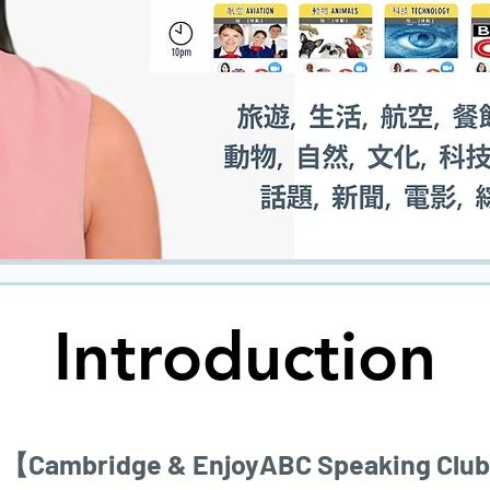
Introduction
Introduction
【Cambridge & EnjoyABC Speaking Clu