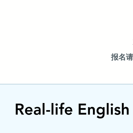
报名
Real-life Englis
Real-life Englis