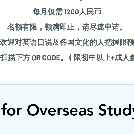
每月仅需 1200人民币
名额有限，额满即止，请尽速申请。
欢迎对英语口说及各国文化的人把握限
请扫描下方
QR CODE
。 ( 限初中以上+成人参
h for Overseas Stu
h for Overseas Stu