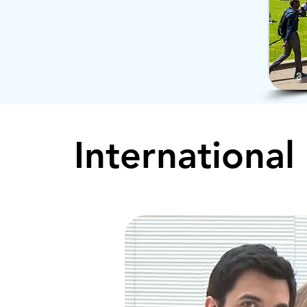
International
International