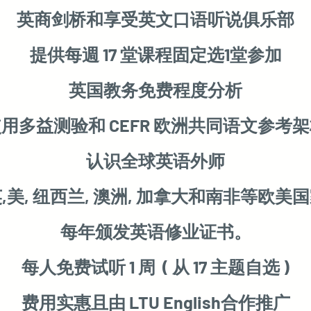
英商剑桥和享受英文口语听说俱乐部
提供每週 17 堂课程固定选1堂参加
英国教务免费程度分析
 使用多益测验和 CEFR 欧洲共同语文参考架构
认识全球英语外师
英,美, 纽西兰, 澳洲, 加拿大和南非等欧美国
每年颁发英语修业证书。
每人免费试听 1 周 ( 从 17 主题自选 )
费用实惠且由 LTU English合作推广