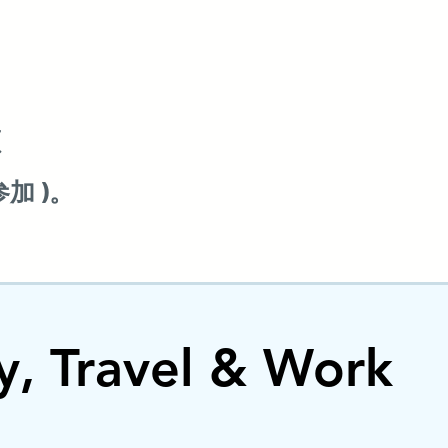
额
加 )。
dy, Travel & Work
dy, Travel & Work