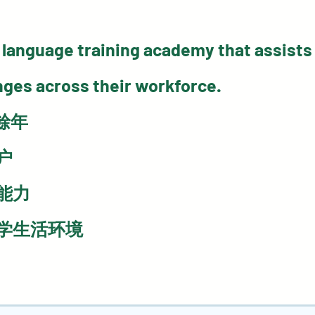
 language training academy that assists
nges across their workforce.
餘年
户
能力
学生活环境