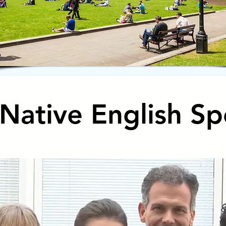
 Native English S
 Native English S