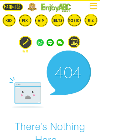
FAQ问答
BIZ
IELTS
TOEIC
KID
FIX
VIP
兒童
固定
​自由
雅思
多益
商英
預約
報名
There’s Nothing
Here...