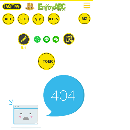
FAQ问答
BIZ
IELTS
KID
FIX
VIP
兒童
固定
​自由
雅思
商英
預約
報名
TOEIC
多益